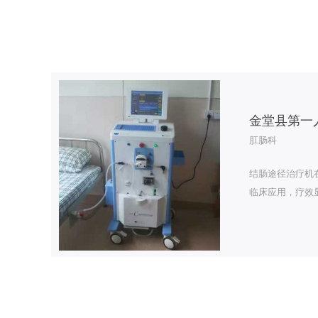
金堂县第一
肛肠科
结肠途径治疗机
临床应用，疗效